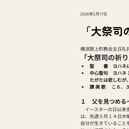
2026年5月17日
「大祭司
横須賀上町教会主日礼拝（
「大祭司の祈り
聖　　書　ヨハネ
中心聖句　ヨハネ 
たがたは悲しむが
讃 美 歌 　こ６
１　父を見つめる
　イースターの日以来
は、先週５月１４日木
自分が生きていること