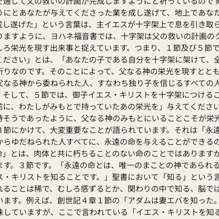
を通して父の救いの計画が完成しますようにと祈っているので
うにとあなたが与えてくださった業を成し遂げて、地上であな
成し遂げた」という言葉は、主イエスが十字架上で息を引き取
りますように、ヨハネ福音書では、十字架は父の救いの計画の
しろ栄光を現す出来事と捉えています。つまり、１節及び５節
ください」とは、「あなたの子である自分を十字架に架けて、
祈りなのです。そのことによって、父なる神の栄光を現すとと
父なる神から委ねられた人、すなわち独り子を信じるすべての
。そして、５節では、御子イエス・キリストを十字架につける
前に、わたしがみもとで持っていたあの栄光を」与えてくださ
時そうであったように、父なる神のみもとにいることこそが栄
３節にかけて、大変重要なことが語られています。それは「永
からゆだねられた人すべてに、永遠の命を与えることができる
命」とは、肉体と共に朽ちることのない命のことではあります
ます。３節です。「永遠の命とは、唯一のまことの神であられ
ス・キリストを知ることです。」聖書において「知る」という
れることは稀で、むしろ感ずるとか、関わりの中で知る、脳で
います。例えば、創世記４章１節の「アダムは妻エバを知った
味していますが、ここで言われている「イエス・キリストを知