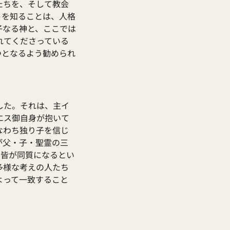
たちを、そして教会
トを知ることは、人格
子なる神と、ここでは
れてくださっている
つとなるよう勧められ
した。それは、主イ
エス御自身が抱いて
なわち独り子を信じ
が父・子・聖霊の三
も皆が同質になるとい
多様な考えの人たち
よって一致すること