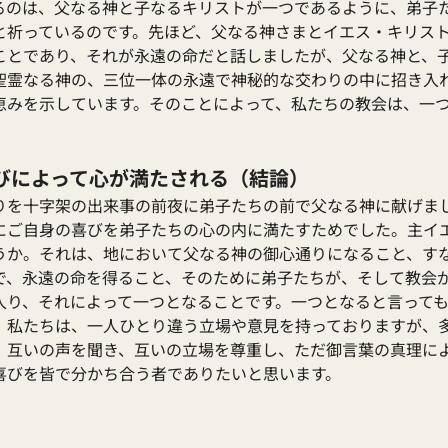
るのは、父なる神と子なるキリストが一つであるように、弟子
と祈っているのです。先ほど、父なる神さまとイエス・キリス
ことであり、それが永遠の命だと話しましたが、父なる神と、
聖霊なる神の、三位一体の永遠で神秘的な交わりの中に招き入
恵みを示しています。そのことによって、私たちの教会は、一
びによって心が満たされる（結論）
りを十字架の出来事の前夜に弟子たちの前で父なる神に献げま
にご自身の喜びを弟子たちの心の内に満たすためでした。主イ
うか。それは、地において父なる神の御心通りになること、す
で、永遠の命を得ること、そのために弟子たちが、そして教会
入り、それによって一つとなることです。一つとなると言って
。私たちは、一人ひとり違う立場や意見を持っておりますが、
、互いの声を聞き、互いの立場を尊重し、ただ御言葉の真理に
喜びを皆で分かち合う者でありたいと思います。