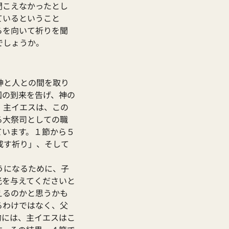
聞こえなかったとし
ているということ
らを向いて祈りを聞
でしょうか。
神と人との間を取り
国の到来を告げ、神の
、主イエスは、この
る大祭司としての職
ています。１節から５
成す祈り」、そして
うになるために、子
光を与えてくださいと
えるのかと思うかも
るわけではなく、父
的には、主イエスはこ