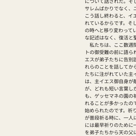
について話された。そ
サレムばかりでなく、
こう話し終わると、イ
れているからです。そ
の時へと移り変わって
な記述はなく、復活と
　私たちは、ここ数週
トの御受難の前に語ら
エスが弟子たちに告別
れらのことを話してか
たちに注がれていた主
は、主イエス御自身が
が、どれも短い言葉し
も、ゲッセマネの園の
れることが多かったの
始められたのです。祈
が普段祈る時に、一人
には最早祈りのために
を弟子たちから天の父