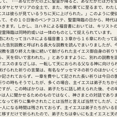
して、『…あなたがたの上に聖霊が降ると、あなたがたは力を
ユダヤとサマリアの全土で、また、地の果てに至るまで、わた
エスは彼らが見ているうちに天に上げられた。」このように使
して、その１０日後のペンテコステ、聖霊降臨の日から、時代
いきます。しかし、ヨハネによる福音書においては、キリスト
聖霊降臨は同時的或いは一体のものとして捉えられています。
間にわたってヨハネによる福音書１３章から１６章にわたって
れた告別説教と呼ばれる長大な説教を読んでまいりましたが、
説教を語り終えた後に続いて献げられた主イエス御自身の祈り
ら、天を仰いで言われた。」とありますように、別れの説教を
イエスのまなざしは、一転して天におられる父なる神に向けら
献げられた祈りの言葉は、有名なゲッセマネの祈りのほかいく
か記されておらず、一章を費やして記された長い祈りは今日の
祈りの時もそうでしたが、多くの場合、主イエスは弟子たちか
ですが、この時ばかりは、弟子たちに話し終えられた後、その
りは人に聞かせるためのものではなく、神さまとの対話であり
になって祈りに集中されたことは当然と言えば当然でしたが、
一人になる時間は残されておらず、主イエスは弟子たちがいる
に移すだけで祈られたので、弟子たちは幸いにも主イエスと天