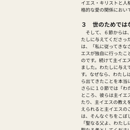
イエス・キリストと人
格的な愛の関係におい
３　世のためでは
　そして、６節からは
たしに与えてくださっ
は、「私に従ってきな
エスが独自に行ったこ
のです。続けて主イエ
ました。わたしに与え
す。なぜなら、わたし
ら出てきたことを本当
さらに１０節では「わ
ところ、彼らは主イエ
たり、主イエスの教え
えられると主イエスの
は、そんなぐちをこぼ
「聖なる父よ、わたし
聖なる者としてくださ