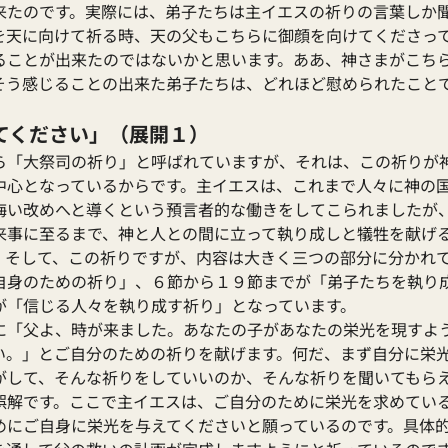
来たのです。実際には、弟子たちは主イエスの祈りの言葉しか
を天に向けて祈る時、天の父もこちらに御顔を向けてくださっ
ることが出来たのではないかと思います。ああ、神さまがこち
そう感じることの出来た弟子たちは、どれほど慰められたこと
てください」（展開１）
ら「大祭司の祈り」と呼ばれていますが、それは、この祈りが
中心となっているからです。主イエスは、これまで人々に神の
悔い改めへと導くという預言者的な働きをしてこられましたが
来事に至るまで、神と人との間に立って執り成しと犠牲を献げ
。そして、この祈りですが、内容は大きく三つの部分に分かれ
自身のための祈り」、６節から１９節までが「弟子たちを執り
が「信じる人々を執り成す祈り」となっています。
に「父よ、時が来ました。あなたの子があなたの栄光を現すよ
い。」とご自分のための祈りを献げます。何だ、まず自分に栄
がして、そんな祈りをしていいのか、そんな祈りを聞いてもら
誤解です。ここで主イエスは、ご自分のために栄光を求めてい
めにご自身に栄光を与えてくださいと願っているのです。具体