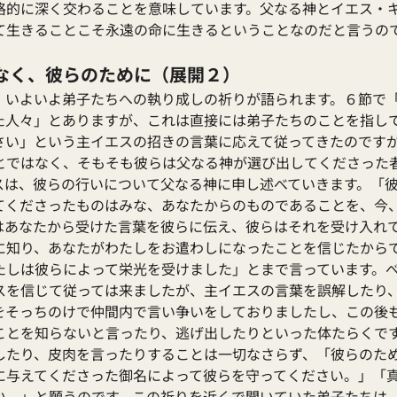
格的に深く交わることを意味しています。父なる神とイエス・
て生きることこそ永遠の命に生きるということなのだと言うの
なく、彼らのために（展開２）
、いよいよ弟子たちへの執り成しの祈りが語られます。６節で
た人々」とありますが、これは直接には弟子たちのことを指し
さい」という主イエスの招きの言葉に応えて従ってきたのです
とではなく、そもそも彼らは父なる神が選び出してくださった
スは、彼らの行いについて父なる神に申し述べていきます。「
てくださったものはみな、あなたからのものであることを、今
はあなたから受けた言葉を彼らに伝え、彼らはそれを受け入れ
に知り、あなたがわたしをお遣わしになったことを信じたから
たしは彼らによって栄光を受けました」とまで言っています。
スを信じて従っては来ましたが、主イエスの言葉を誤解したり
をそっちのけで仲間内で言い争いをしておりましたし、この後
ことを知らないと言ったり、逃げ出したりといった体たらくで
したり、皮肉を言ったりすることは一切なさらず、「彼らのた
に与えてくださった御名によって彼らを守ってください。」「
い。」と願うのです。この祈りを近くで聞いていた弟子たちは