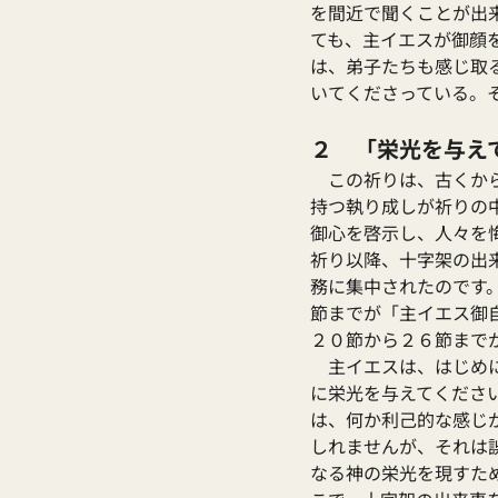
を間近で聞くことが出
ても、主イエスが御顔
は、弟子たちも感じ取
いてくださっている。
２　「栄光を与え
　この祈りは、古くか
持つ執り成しが祈りの
御心を啓示し、人々を
祈り以降、十字架の出
務に集中されたのです
節までが「主イエス御
２０節から２６節まで
　主イエスは、はじめ
に栄光を与えてくださ
は、何か利己的な感じ
しれませんが、それは
なる神の栄光を現すた