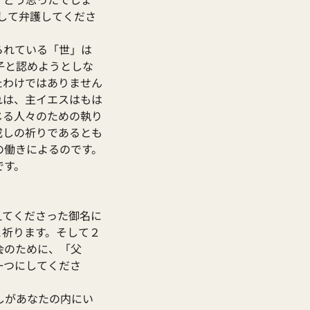
して弁護してくださ
られている「世」は
子と認めようとしな
たわけではありません
れは、主イエスはもは
じる人々のための執り
成しの祈りであるとも
の働きによるのです。
です。
えてくださった御名に
と祈ります。そして２
会のために、「父
一つにしてくださ
しがあなたの内にい