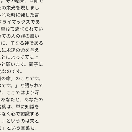
す。その結果、４節で
たの栄光を現しまし
られた時に発した言
クライマックスであ
で重ねて述べられてい
全ての人の罪の贖い
もに、子なる神である
人に永遠の命を与え
ことによって天に上
いと願います。御子に
光なのです。
遠の命」のことです。
のです。」と語られて
が、ここではより深
るあなたと、あなたの
言葉は、単に知識を
はなく心で認識する
。」というのは夫と
る」という言葉も、