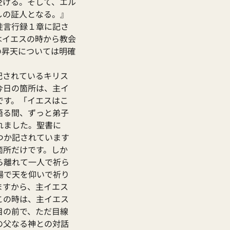
受ける。そして、エル
しの証人となる。』
徒言行録１章に記さ
はイエスの時から教会
の昇天については明確
記されているキリス
今日の箇所は、主イ
です。「イエスはこ
語る間、ずっと弟子
れました。聖書に
つか記されています
箇所だけです。しか
ら離れて一人で祈ら
場で天を仰いで祈り
ますから、主イエス
この時は、主イエス
目の前で、ただ目線
の父なる神との対話