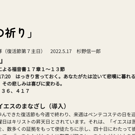
の祈り」
復活節第７主日）　2022.5.17　杉野信一郎
」
による福音書１７章１～１３節
17:20　はっきり言っておく。あなたがたは泣いて悲嘆に暮れ
、その悲しみは喜びに変わる。
、３３６、４１７
イエスのまなざし（導入）
歩んできた復活節も今週で終わり、来週はペンテコステの日を
曜日はキリストの昇天日とされています。それは、「イエスは
を、数多くの証拠をもって使徒たちに示し、四十日にわたって