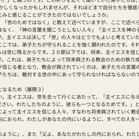
ずかしくなったかもしれませんが、それほどまで自分たちを徹底
じみと感じることができたのではないでしょうか。
、「世のためではなく」と敢えて述べていますが、ここで述べ
はなく、「神の言葉を聞こうとしない人々」「主イエスを神の
す。主イエスは決して「世」の人々はどうでもよいと考えてい
ここでは、弟子たちが守られることを強く願われたのです。そ
らは世に残るからです。２０節以下では、将来、主イエスを信
す。これは、弟子たちによって将来興される教会のための執り
が信じる者となり、教会が興されていくのは、弟子たちの言葉
子たちは、敵対する世の中にあって守られなければならないの
となるため（展開３）
い。主イエスは、世を去って行くにあたって、「主イエスに与
ださい。わたしたちのように、彼らも一つとなるためです。」
によって主イエスを信じる人々、すなわち将来興されていく教
内におられ、わたしがあなたの内にいるように、すべての人を
のように」、また「父よ、あなたがわたしの内におられ、わた